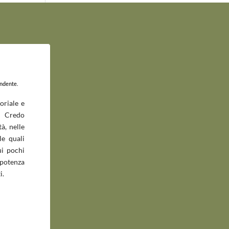
endente.
oriale e
 Credo
à, nelle
le quali
ui pochi
potenza
i.