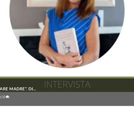
RE MADRE”. DI...
e
|
0