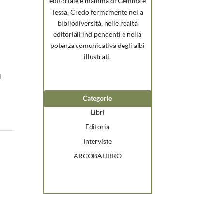
editoriale e mamma di Gemma e
Tessa. Credo fermamente nella
bibliodiversità, nelle realtà
editoriali indipendenti e nella
potenza comunicativa degli albi
illustrati.
l
Categorie
Libri
Editoria
Interviste
ARCOBALIBRO