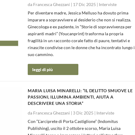
da
Francesca Ghezzani
|
17 Dic 2025
|
Interviste
OVE LE PASSI...
PER IMMAGINI E ...
TICARE NASSIRY...
A STORIA DI ...
Per diventare madre, Jessica Melluso ha dovuto prima
e
te
te
|
|
0
|
|
0
0
0
imparare a sopravvivere al desiderio che non si realizza.
Ginecologa e ex paziente, in “Storie di sopravvivenza per
aspiranti madri” (Youcanprint) trasforma la propria
fragilità in un racconto corale fatto di paure, tentativi e
rinascite condivise con le donne che ha incontrato lungo i
suo cammino.
leggi di più
MARIA LUISA MINARELLI: “IL DELITTO SMUOVE LE
PASSIONI, ILLUMINA AMBIENTI, AIUTA A
DESCRIVERE UNA STORIA”
da
Francesca Ghezzani
|
3 Dic 2025
|
Interviste
Con “L’arciprete di Porta Castiglione” (Indomitus
Publishing), uscito il 2 ottobre scorso, Maria Luisa