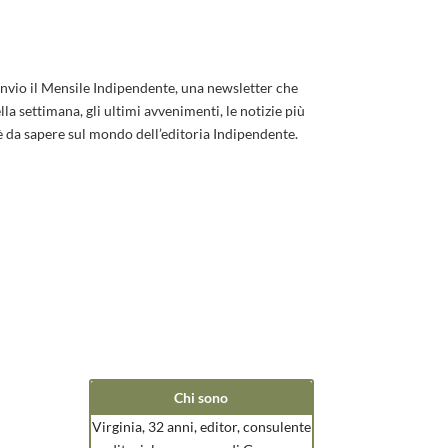
invio il Mensile Indipendente, una newsletter che
la settimana, gli ultimi avvenimenti, le notizie più
è da sapere sul mondo dell’editoria Indipendente.
Chi sono
Virginia, 32 anni, editor, consulente