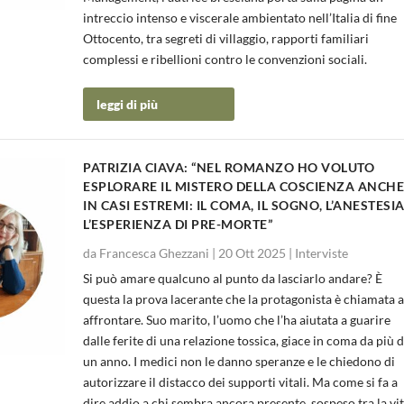
intreccio intenso e viscerale ambientato nell’Italia di fine
Ottocento, tra segreti di villaggio, rapporti familiari
complessi e ribellioni contro le convenzioni sociali.
leggi di più
PATRIZIA CIAVA: “NEL ROMANZO HO VOLUTO
ESPLORARE IL MISTERO DELLA COSCIENZA ANCH
IN CASI ESTREMI: IL COMA, IL SOGNO, L’ANESTESIA
L’ESPERIENZA DI PRE-MORTE”
da
Francesca Ghezzani
|
20 Ott 2025
|
Interviste
Si può amare qualcuno al punto da lasciarlo andare? È
questa la prova lacerante che la protagonista è chiamata 
affrontare. Suo marito, l’uomo che l’ha aiutata a guarire
dalle ferite di una relazione tossica, giace in coma da più d
un anno. I medici non le danno speranze e le chiedono di
autorizzare il distacco dei supporti vitali. Ma come si fa a
dire addio a chi sembra ancora presente, sospeso tra la vi