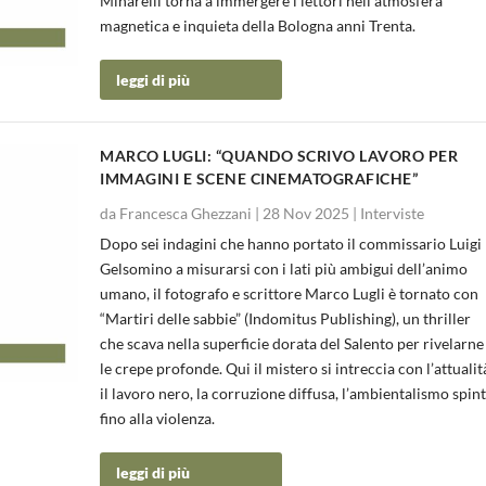
Minarelli torna a immergere i lettori nell’atmosfera
magnetica e inquieta della Bologna anni Trenta.
leggi di più
MARCO LUGLI: “QUANDO SCRIVO LAVORO PER
IMMAGINI E SCENE CINEMATOGRAFICHE”
da
Francesca Ghezzani
|
28 Nov 2025
|
Interviste
Dopo sei indagini che hanno portato il commissario Luigi
Gelsomino a misurarsi con i lati più ambigui dell’animo
umano, il fotografo e scrittore Marco Lugli è tornato con
“Martiri delle sabbie” (Indomitus Publishing), un thriller
che scava nella superficie dorata del Salento per rivelarne
le crepe profonde. Qui il mistero si intreccia con l’attualit
il lavoro nero, la corruzione diffusa, l’ambientalismo spin
fino alla violenza.
leggi di più