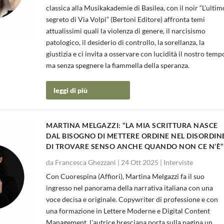
classica alla Musikakademie di Basilea, con il noir “L’ultim
segreto di Via Volpi” (Bertoni Editore) affronta temi
attualissimi quali la violenza di genere, il narcisismo
patologico, il desiderio di controllo, la sorellanza, la
giustizia e ci invita a osservare con lucidità il nostro temp
ma senza spegnere la fiammella della speranza.
leggi di più
MARTINA MELGAZZI: “LA MIA SCRITTURA NASCE
DAL BISOGNO DI METTERE ORDINE NEL DISORDINE
DI TROVARE SENSO ANCHE QUANDO NON CE N’È”
da
Francesca Ghezzani
|
24 Ott 2025
|
Interviste
Con Cuorespina (Affiori), Martina Melgazzi fa il suo
ingresso nel panorama della narrativa italiana con una
voce decisa e originale. Copywriter di professione e con
una formazione in Lettere Moderne e Digital Content
Management, l’autrice bresciana porta sulla pagina un