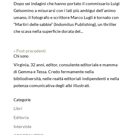
Dopo sei indagini che hanno portato il commissario Luigi
Gelsomino a misurarsi con i lati più ambigui dell’animo
umano, il fotografo e scrittore Marco Lugli è tornato con
“Martiri delle sabbie” (Indomitus Publishing), un thriller
che scava nella superficie dorata del...
« Post precedenti
Chi sono
Virginia, 32 anni, editor, consulente editoriale e mamma
di Gemma e Tessa. Credo fermamente nella
bibliodiversità, nelle realtà editoriali indipendenti e nella
potenza comunicativa degli albi illustrati.
Categorie
Libri
Editoria
Interviste