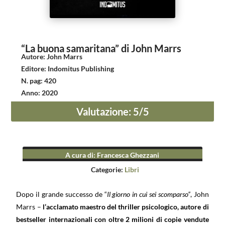
“La buona samaritana” di John Marrs
Autore
:
John Marrs
Editore
:
Indomitus Publishing
N. pag
:
420
Anno
:
2020
Valutazione
:
5
/5
A cura di
:
Francesca Ghezzani
Categorie:
Libri
Dopo il grande successo de “
Il giorno in cui sei scomparso”
, John
Marrs –
l’acclamato maestro del thriller psicologico, autore di
bestseller internazionali con oltre 2 milioni di copie vendute