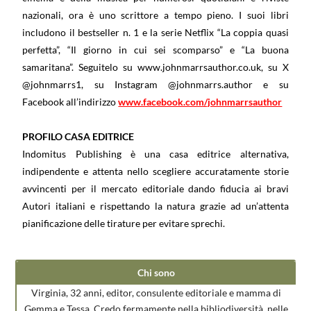
nazionali, ora è uno scrittore a tempo pieno. I suoi libri
includono il bestseller n. 1 e la serie Netflix “La coppia quasi
perfetta”, “Il giorno in cui sei scomparso” e “La buona
samaritana”. Seguitelo su www.johnmarrsauthor.co.uk, su X
@johnmarrs1, su Instagram @johnmarrs.author e su
Facebook all’indirizzo
www.facebook.com/johnmarrsauthor
PROFILO CASA EDITRICE
Indomitus Publishing è una casa editrice alternativa,
indipendente e attenta nello scegliere accuratamente storie
avvincenti per il mercato editoriale dando fiducia ai bravi
Autori italiani e rispettando la natura grazie ad un’attenta
pianificazione delle tirature per evitare sprechi.
Chi sono
Virginia, 32 anni, editor, consulente editoriale e mamma di
Gemma e Tessa. Credo fermamente nella bibliodiversità, nelle