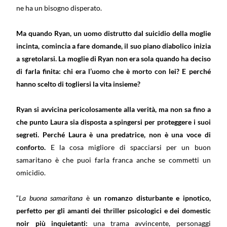
ne ha un bisogno disperato.
Ma quando Ryan, un uomo distrutto dal suicidio della moglie
incinta, comincia a fare domande, il suo piano diabolico inizia
a sgretolarsi. La moglie di Ryan non era sola quando ha deciso
di farla finita: chi era l’uomo che è morto con lei? E perché
hanno scelto di togliersi la vita insieme?
Ryan si avvicina pericolosamente alla verità, ma non sa fino a
che punto Laura sia disposta a spingersi per proteggere i suoi
segreti. Perché Laura è una predatrice, non è una voce di
conforto.
E la cosa migliore di spacciarsi per un buon
samaritano è che puoi farla franca anche se commetti un
omicidio.
“
La buona samaritana
è
un romanzo disturbante e ipnotico,
perfetto per gli amanti dei thriller psicologici e dei domestic
noir più inquietanti:
una trama avvincente, personaggi