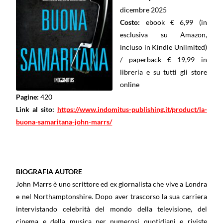
dicembre 2025
Costo:
ebook € 6,99 (in
esclusiva su Amazon,
incluso in Kindle Unlimited)
/ paperback € 19,99 in
libreria e su tutti gli store
online
Pagine:
420
Link al sito:
https://www.indomitus-publishing.it/product/la-
buona-samaritana-john-marrs/
BIOGRAFIA AUTORE
John Marrs è uno scrittore ed ex giornalista che vive a Londra
e nel Northamptonshire. Dopo aver trascorso la sua carriera
intervistando celebrità del mondo della televisione, del
cinema e della musica per numerosi quotidiani e riviste