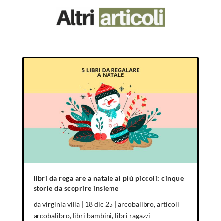
libri da regalare a natale ai più piccoli: cinque
storie da scoprire insieme
da
virginia villa
|
18 dic 25
|
arcobalibro
,
articoli
arcobalibro
,
libri bambini
,
libri ragazzi