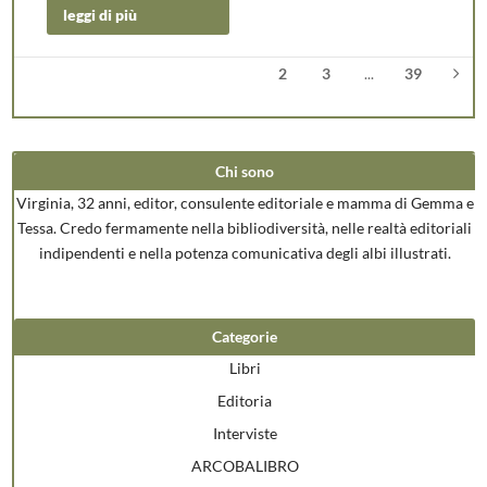
leggi di più
1
2
3
...
39
Chi sono
Virginia, 32 anni, editor, consulente editoriale e mamma di Gemma e
Tessa. Credo fermamente nella bibliodiversità, nelle realtà editoriali
indipendenti e nella potenza comunicativa degli albi illustrati.
Categorie
Libri
Editoria
Interviste
ARCOBALIBRO