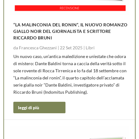
“LA MALINCONIA DEL RONIN”, IL NUOVO ROMANZO
GIALLO NOIR DEL GIORNALISTA E SCRITTORE
RICCARDO BRUNI
da
Francesca Ghezzani
|
22 Set 2025
|
Libri
Un nuovo caso, un’antica maledizione e un’estate che odora
di mistero: Dante Baldini torna a caccia della verità sotto il
sole rovente di Rocca Tirrenica e lo fa dal 18 settembre con
“La malinconia del ronin”, il quarto capitolo dell’acclamata
serie gialla noir “Dante Baldini, investigatore privato” di
Riccardo Bruni (Indomitus Publishing).
leggi di più