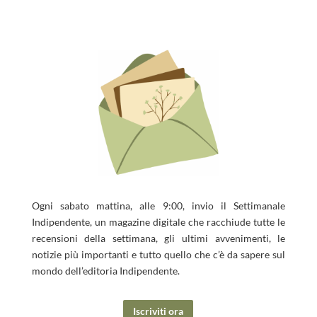
Ogni sabato mattina, alle 9:00, invio il Settimanale
Indipendente, un magazine digitale che racchiude tutte le
recensioni della settimana, gli ultimi avvenimenti, le
“CERCHERÒ I TUOI OCCHI” DI ISABELLA NICORA
“SULLA FREDDA TERRA” DI D.S. BUTLER
“AMORE IMMORALE” DI J.R.
“FEBRONIA È PASSATA DI QUI” DI FRANCESCO
notizie più importanti e tutto quello che c’è da sapere sul
SAPORITO...
mondo dell’editoria Indipendente.
Iscriviti ora