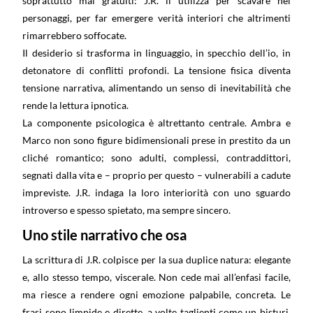
soprattutto mai gratuiti: J.R. li utilizza per scavare nei
personaggi, per far emergere verità interiori che altrimenti
rimarrebbero soffocate.
Il desiderio si trasforma in linguaggio, in specchio dell’io, in
detonatore di conflitti profondi. La tensione fisica diventa
tensione narrativa, alimentando un senso di inevitabilità che
rende la lettura ipnotica.
La componente psicologica è altrettanto centrale. Ambra e
Marco non sono figure bidimensionali prese in prestito da un
cliché romantico; sono adulti, complessi, contraddittori,
segnati dalla vita e – proprio per questo – vulnerabili a cadute
impreviste. J.R. indaga la loro interiorità con uno sguardo
introverso e spesso spietato, ma sempre sincero.
Uno stile narrativo che osa
La scrittura di J.R. colpisce per la sua duplice natura: elegante
e, allo stesso tempo, viscerale. Non cede mai all’enfasi facile,
ma riesce a rendere ogni emozione palpabile, concreta. Le
frasi sono limpide e dirette, a volte taglienti come un bisturi,