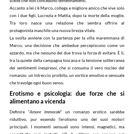
scelte che non concedono tentennamenti.
Accanto a lei c’è Marco, collega e migliore amico che vive solo
con i due figli, Lucrezia e Mattia, dopo la morte della moglie.
Tra loro nasce una relazione che sembra offrire al
protagonista maschile una nuova brezza vitale.
La svolta avviene con la partenza per la villa maremmana di
Marco, una decisione che ambedue percepiscono come un
azzardo, ma che nessuno dei due trova la forza di evitare. È lì,
tra la quiete della campagna toscana e la tensione sotterranea
dei sentimenti inespressi, che si consuma il vero nucleo del
romanzo: un intreccio proibito, un vortice emotivo e sensuale
che travolge ogni buon senso.
Erotismo e psicologia: due forze che si
alimentano a vicenda
Definire “
Amore Immorale”
un romanzo erotico sarebbe
riduttivo, pur essendo l’erotismo uno dei suoi motori
principali. I momenti sensuali sono intensi, magnetici, ma