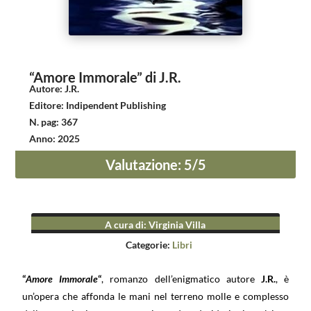
“Amore Immorale” di J.R.
Autore
:
J.R.
Editore
:
Indipendent Publishing
N. pag
:
367
Anno
:
2025
Valutazione
:
5
/5
A cura di
:
Virginia Villa
Categorie:
Libri
“
Amore Immorale
“
, romanzo dell’enigmatico autore
J.R.
, è
un’opera che affonda le mani nel terreno molle e complesso