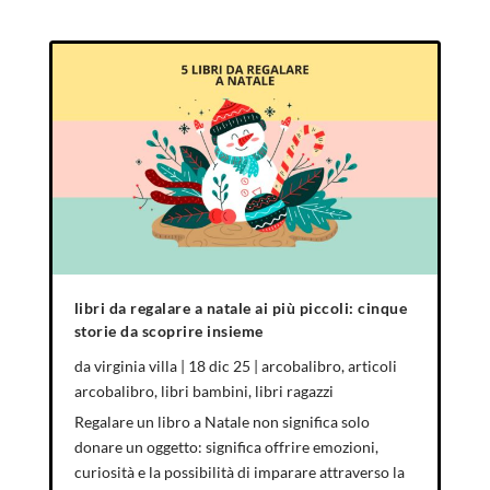
libri da regalare a natale ai più piccoli: cinque
storie da scoprire insieme
da
virginia villa
|
18 dic 25
|
arcobalibro
,
articoli
arcobalibro
,
libri bambini
,
libri ragazzi
Regalare un libro a Natale non significa solo
donare un oggetto: significa offrire emozioni,
curiosità e la possibilità di imparare attraverso la