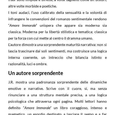
altre volte morbide e poetiche.
I toni audaci, l’uso calibrato della sensualità e la volontà di
infrangere le convenzioni del romanzo sentimentale rendono
“
Amore Immorale”
un’opera che appare sia moderna sia
classica. Moderna per la libertà stilistica e tematica; classica
per la forza con cui mette al centro il dramma umano.
L’autore dimostra una sorprendente maturità narrativa: non si
lascia trascinare dai soli sentimenti, ma costruisce una logica
interna coerente, un intreccio che bilancia istinto e
razionalità, luci e ombre.
Un autore sorprendente
J.R. mostra una padronanza sorprendente delle dinamiche
emotive e narrative. Scrive con il cuore, sì, ma senza
rinunciare a una struttura mentale precisa, a una logica
psicologica che attraversa ogni pagina. Molti lettori hanno
definito “
Amore Immorale”
un libro coraggioso, intenso e
magnetico, un esordio destinato a lasciare il segno e a far