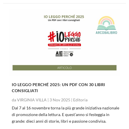
IO LEGGO PERCHÉ 2025: UN PDF CON 30 LIBRI
CONSIGLIATI
da
VIRGINIA VILLA
|
3 Nov 2025
|
Editoria
Dal 7 al 16 novembre torna la più grande iniziativa nazionale
di promozione della lettura. E quest’anno si festeggia in
grande: dieci anni di storie, libri e passione condivisa.