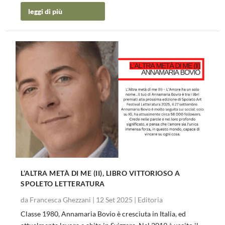
leggi di più
L’ALTRA METÀ DI ME (II), LIBRO VITTORIOSO A
SPOLETO LETTERATURA
da
Francesca Ghezzani
|
12 Set 2025
|
Editoria
Classe 1980, Annamaria Bovio è cresciuta in Italia, ed