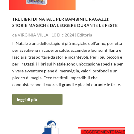
TRE LIBRI DI NATALE PER BAMBINI E RAGAZZI:
STORIE MAGICHE DA LEGGERE DURANTE LE FESTE
da
VIRGINIA VILLA
|
10 Dic 2024
|
Editoria
Il Natale è una delle stagioni più magiche dell’anno, perfetta
per avvolgersi in coperte calde, accendere luci scintillanti e
lasciarsi trasportare da storie incantevoli. Per i più piccoli e
per i ragazzi, i libri sul Natale sono un’occasione speciale per
vivere avventure piene di meraviglia, valori profondi e un
pizzico di magia. Ecco tre titoli imperdibili che
conquisteranno il cuore di grandi e piccini durante le feste.
leggi di più