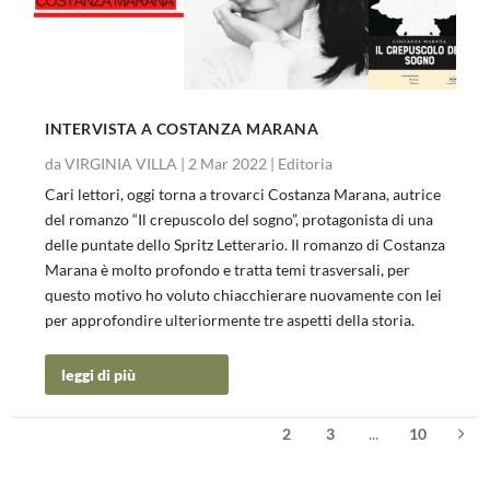
INTERVISTA A COSTANZA MARANA
da
VIRGINIA VILLA
|
2 Mar 2022
|
Editoria
Cari lettori, oggi torna a trovarci Costanza Marana, autrice
del romanzo “Il crepuscolo del sogno”, protagonista di una
delle puntate dello Spritz Letterario. Il romanzo di Costanza
Marana è molto profondo e tratta temi trasversali, per
questo motivo ho voluto chiacchierare nuovamente con lei
per approfondire ulteriormente tre aspetti della storia.
leggi di più
1
2
3
...
10