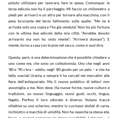
potuto utilizzare per lavorare, fare la spesa. Comunque: la
terza edicola non ha il parcheggio. Mi faccio un chilometro a
piedi per arrivarci e un altro per tornare alla macchina, con il
peso bruciante del terzo fallimento sulle spalle: “Me ne è
arrivata solo una copia e l’ho già venduta”. Non ho più fortuna
con le ultime due edicole della mia città: “Avrebbe dovuto
arrivarmi ma non ho visto niente”; “Arriverà domani”). E
niente, torno a casa con le pive nel sacco, come si suol dire.
Questa, però, è una determinazione che è possibile chiedere a
uno come me, che sono un collezionista. Uno che negli anni
’80 e ’90 c’era – oddio, negli ’80 giusto per un pelo – e che ha
letto svariati Urania, e sempre li ha cercati nei mercatini alle
fiere dell’antiquariato. Ma il nuovo pubblico di lettori non
assomiglia a me. Non deve. Ha nuove forme, nuove culture e
tradizioni, un nuovo linguaggio, nuovi gusti, occhi, lingua,
fegato. Perfino il loro odorato è diverso: fiutano tracce
olfattive su uno schermo, mentre io cucinavo stufati di carta,
inchiostro e macchie di umidità. Non ha neanche la stessa età,
forse, e magari nemmeno le stesse possibilità. I giovani – a