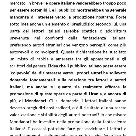
mercato. In breve,
le opere italiane venderebbero troppo poco
per essere sostenibili, e il pubblico mostrerebbe una generale
mancanza di interesse verso la produzione nostrana
. Forte
sottolinea anche un elemento di pregiudizio: secondo lui, una
parte dei lettori italiani sarebbe scettica o addirittura
prevenuta nei confronti della fantascienza italiana,
preferendo autori stranieri che vengono percepiti come più
autorevoli o coinvolgenti. Questa dichiarazione ha suscitato
un misto di rabbia e amarezza tra gli appassionati e gli
scrittori del genere.
L’idea che il pubblico italiano possa essere
“colpevole” del disinteresse verso i propri autori ha sollevato
domande fondamentali sulla relazione tra lettori e autori
italiani, ma anche su quanto sia realmente efficace la
promozione di queste opere da parte di Urania, e ancora di
più, di Mondadori
. Ci si domanda: i lettori italiani hanno
davvero pregiudizi così radicati, o è il risultato di una scarsa
valorizzazione e visibilità degli autori nostrani? In che misura
Mondadori ha investito nella promozione della fantascienza
italiana? E cosa si potrebbe fare per avvicinare i lettori a
questi contenuti, sviluppando una cultura che favorisca la