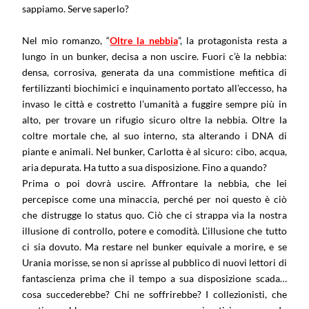
sappiamo. Serve saperlo?
Nel mio romanzo, “
Oltre la nebbia
”, la protagonista resta a
lungo in un bunker, decisa a non uscire. Fuori c’è la nebbia:
densa, corrosiva, generata da una commistione mefitica di
fertilizzanti biochimici e inquinamento portato all’eccesso, ha
invaso le città e costretto l’umanità a fuggire sempre più in
alto, per trovare un rifugio sicuro oltre la nebbia. Oltre la
coltre mortale che, al suo interno, sta alterando i DNA di
piante e animali. Nel bunker, Carlotta è al sicuro: cibo, acqua,
aria depurata. Ha tutto a sua disposizione. Fino a quando?
Prima o poi dovrà uscire. Affrontare la nebbia, che lei
percepisce come una minaccia, perché per noi questo è ciò
che distrugge lo status quo. Ciò che ci strappa via la nostra
illusione di controllo, potere e comodità. L’illusione che tutto
ci sia dovuto. Ma restare nel bunker equivale a morire, e se
Urania morisse, se non si aprisse al pubblico di nuovi lettori di
fantascienza prima che il tempo a sua disposizione scada…
cosa succederebbe? Chi ne soffrirebbe? I collezionisti, che