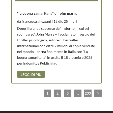
“la buona samaritana” di john marrs
da
francesca ghezzani
|
18 dic 25
|
libri
Dopo il grande successo de “Il giorno in cui sei
scomparso”, John Marrs – l’acclamato maestro del
thriller psicologico, autore di bestseller
internazionali con oltre 2 milioni di copie vendute
nel mondo – torna finalmente in Italia con “La
buona samaritana”, in uscita il 18 dicembre 2025
per Indomitus Publishing.
LEGGI DI PIÙ
1
2
3
...
233