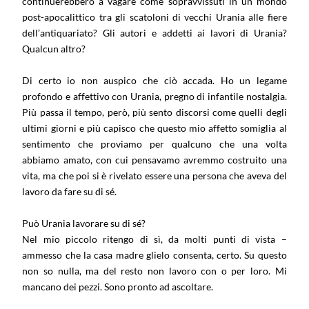
continuerebbero a vagare come sopravvissuti in un mondo
post-apocalittico tra gli scatoloni di vecchi Urania alle fiere
dell’antiquariato? Gli autori e addetti ai lavori di Urania?
Qualcun altro?
Di certo io non auspico che ciò accada. Ho un legame
profondo e affettivo con Urania, pregno di infantile nostalgia.
Più passa il tempo, però, più sento discorsi come quelli degli
ultimi giorni e più capisco che questo mio affetto somiglia al
sentimento che proviamo per qualcuno che una volta
abbiamo amato, con cui pensavamo avremmo costruito una
vita, ma che poi si è rivelato essere una persona che aveva del
lavoro da fare su di sé.
Può Urania lavorare su di sé?
Nel mio piccolo ritengo di sì, da molti punti di vista –
ammesso che la casa madre glielo consenta, certo. Su questo
non so nulla, ma del resto non lavoro con o per loro. Mi
mancano dei pezzi. Sono pronto ad ascoltare.