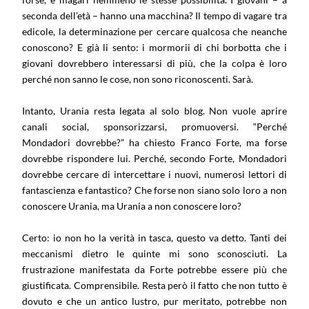
seconda dell’età – hanno una macchina? Il tempo di vagare tra
edicole, la determinazione per cercare qualcosa che neanche
conoscono? E già li sento: i mormorii di chi borbotta che i
giovani dovrebbero interessarsi di più, che la colpa è loro
perché non sanno le cose, non sono riconoscenti. Sarà.
Intanto, Urania resta legata al solo blog. Non vuole aprire
canali social, sponsorizzarsi, promuoversi. “Perché
Mondadori dovrebbe?” ha chiesto Franco Forte, ma forse
dovrebbe rispondere lui. Perché, secondo Forte, Mondadori
dovrebbe cercare di intercettare i nuovi, numerosi lettori di
fantascienza e fantastico? Che forse non siano solo loro a non
conoscere Urania, ma Urania a non conoscere loro?
Certo: io non ho la verità in tasca, questo va detto. Tanti dei
meccanismi dietro le quinte mi sono sconosciuti. La
frustrazione manifestata da Forte potrebbe essere più che
giustificata. Comprensibile. Resta però il fatto che non tutto è
dovuto e che un antico lustro, pur meritato, potrebbe non