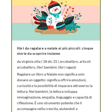
libri da regalare a natale ai più piccoli: cinque
storie da scoprire insieme
da
virginia villa
|
18 dic 25
|
arcobalibro
,
articoli
arcobalibro
,
libri bambini
,
libri ragazzi
Regalare un libro a Natale non significa solo
donare un oggetto: significa offrire emozioni,
curiosità e la possibilità di imparare attraverso la
lettura. Nei bambini, la lettura sviluppa
immaginazione, empatia, linguaggio e capacità di
riflessione. È uno strumento potente che li
accompagna nella crescita, aiutandoli a