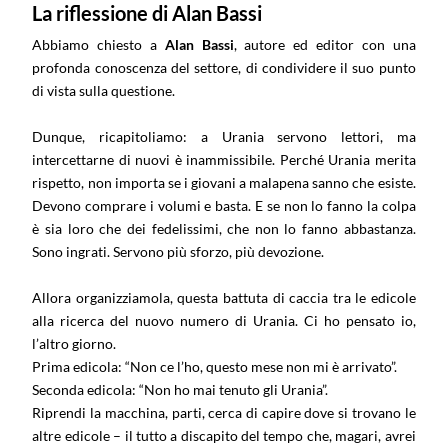
La riflessione di Alan Bassi
Abbiamo chiesto a
Alan Bassi
, autore ed editor con una
profonda conoscenza del settore, di condividere il suo punto
di vista sulla questione.
Dunque, ricapitoliamo: a Urania servono lettori, ma
intercettarne di nuovi è inammissibile. Perché Urania merita
rispetto, non importa se i giovani a malapena sanno che esiste.
Devono comprare i volumi e basta. E se non lo fanno la colpa
è sia loro che dei fedelissimi, che non lo fanno abbastanza.
Sono ingrati. Servono più sforzo, più devozione.
Allora organizziamola, questa battuta di caccia tra le edicole
alla ricerca del nuovo numero di Urania. Ci ho pensato io,
l’altro giorno.
Prima edicola: “Non ce l’ho, questo mese non mi è arrivato”.
Seconda edicola: “Non ho mai tenuto gli Urania”.
Riprendi la macchina, parti, cerca di capire dove si trovano le
altre edicole – il tutto a discapito del tempo che, magari, avrei