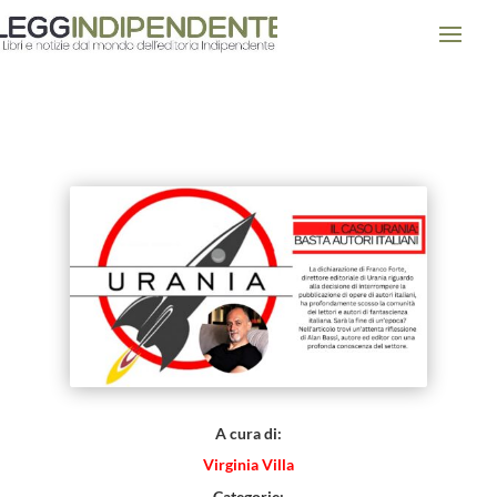
Autori italiani? No, grazie! Il
caso Urania
A cura di:
Virginia Villa
Categorie: