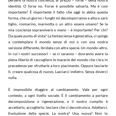
perdere la nostra coscienza, al prezzo – forse – della nostra
identità. O forse no. Forse è possibile salvarla. Ma è così
importante? È importante il fatto che oggi io abbia questa
forma, che un giorno i funghi mi decomporranno e allora sarò
tiglio, rosmarino, marmotta o un altro essere umano? Se la
mia coscienza sopravviverà o meno – è importante? Per chi?
Da quale punto di vista? La fantascienza è generativa, ci spinge
a contemplare il mondo senza di noi o con una nostra
versione differente, ibridata con altre specie. Un mondo-altro,
in cui i nostri successori – se ci saranno – dovranno avere la
piena libertà di raccogliere le macerie del mondo che c’era in
precedenza per sfruttarle a loro piacimento. Oppure lasciarle
lì, creare qualcosa di nuovo. Lasciarci indietro. Senza doverci
nulla.
È impossibile sfuggire al cambiamento. Vale per ogni
contesto, a ogni livello sociale. È il cambiamento a portare
decomposizione e rigenerazione, e il nostro compito è
accettarlo, accoglierlo, lasciare che ci decostruisca. Adattarci.
Evoluzione della specie. La nostra? Una nuova? Non lo