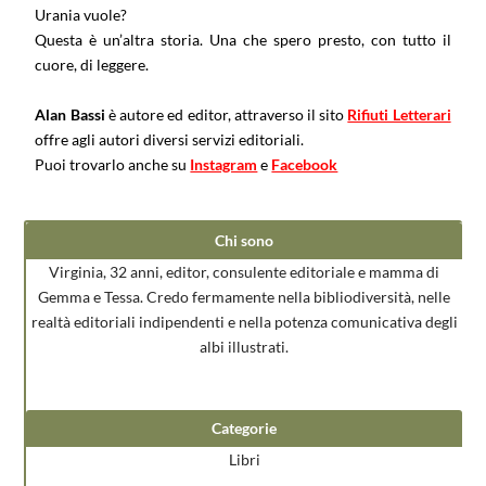
Urania vuole?
Questa è un’altra storia. Una che spero presto, con tutto il
cuore, di leggere.
Alan Bassi
è autore ed editor, attraverso il sito
Rifiuti Letterari
offre agli autori diversi servizi editoriali.
Puoi trovarlo anche su
Instagram
e
Facebook
Chi sono
Virginia, 32 anni, editor, consulente editoriale e mamma di
Gemma e Tessa. Credo fermamente nella bibliodiversità, nelle
realtà editoriali indipendenti e nella potenza comunicativa degli
albi illustrati.
Categorie
Libri