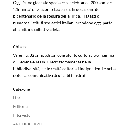
Oggi è una giornata speciale; si celebrano i 200 anni de
“L’Infinito” di Giacomo Leopardi. In occasione del
bicentenario della stesura della lirica, i ragazzi di
numerosi istituti scolastici italiani prendono oggi parte
alla lettura collettiva dei...
Chi sono
Virginia, 32 anni, editor, consulente editoriale e mamma
di Gemma e Tessa. Credo fermamente nella
bibliodiversità, nelle realtà editoriali indipendenti e nella
potenza comunicativa degli albi illustrati.
Categorie
Libri
Editoria
Interviste
ARCOBALIBRO