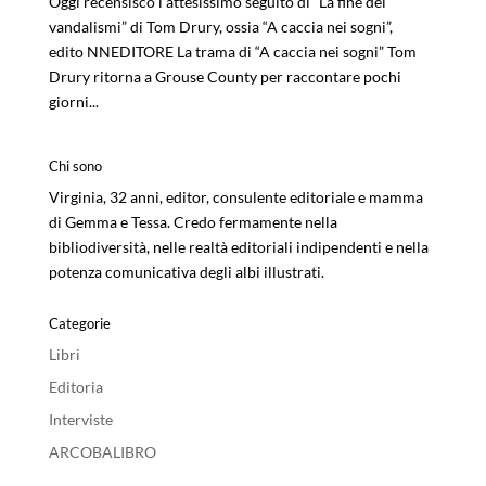
Oggi recensisco l’attesissimo seguito di “La fine dei
vandalismi” di Tom Drury, ossia “A caccia nei sogni”,
edito NNEDITORE La trama di “A caccia nei sogni” Tom
Drury ritorna a Grouse County per raccontare pochi
giorni...
Chi sono
Virginia, 32 anni, editor, consulente editoriale e mamma
di Gemma e Tessa. Credo fermamente nella
bibliodiversità, nelle realtà editoriali indipendenti e nella
potenza comunicativa degli albi illustrati.
Categorie
Libri
Editoria
Interviste
ARCOBALIBRO