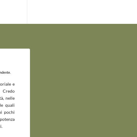
endente.
oriale e
 Credo
à, nelle
le quali
ui pochi
potenza
i.