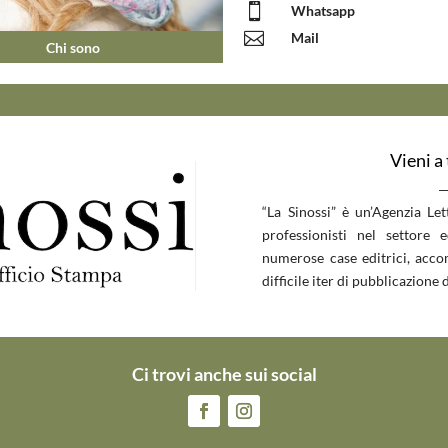

Whatsapp

Mail
Chi sono
Vieni a
__
“La Sinossi” è un’Agenzia Le
professionisti nel settore 
numerose case editrici, accom
difficile iter di pubblicazione d
Ci trovi anche sui social