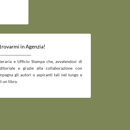
 trovarmi in Agenzia!
___________________________
tteraria e Ufficio Stampa che, avvalendosi di
editoriale e grazie alla collaborazione con
pagna gli autori o aspiranti tali nel lungo e
i un libro.