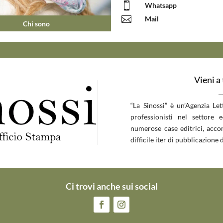

Whatsapp

Mail
Chi sono
Vieni a
__
“La Sinossi” è un’Agenzia Le
professionisti nel settore 
numerose case editrici, accom
difficile iter di pubblicazione d
Ci trovi anche sui social