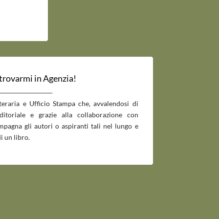
 trovarmi in Agenzia!
___________________________
tteraria e Ufficio Stampa che, avvalendosi di
editoriale e grazie alla collaborazione con
pagna gli autori o aspiranti tali nel lungo e
i un libro.