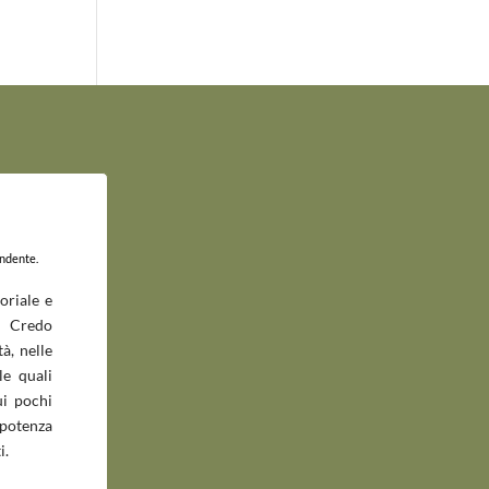
endente.
oriale e
 Credo
à, nelle
le quali
ui pochi
potenza
i.