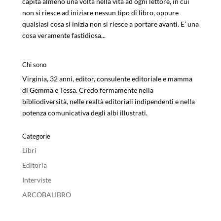
capita almeno una volta nella vita ad ogni lettore, in cui
non si riesce ad iniziare nessun tipo di libro, oppure
qualsiasi cosa si inizia non si riesce a portare avanti. E’ una
cosa veramente fastidiosa...
Chi sono
Virginia, 32 anni, editor, consulente editoriale e mamma
di Gemma e Tessa. Credo fermamente nella
bibliodiversità, nelle realtà editoriali indipendenti e nella
potenza comunicativa degli albi illustrati.
Categorie
Libri
Editoria
Interviste
ARCOBALIBRO