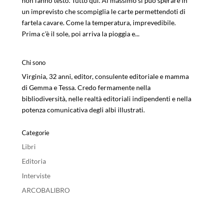
non fanno testo. Tutto qui. Al massimo si può sperare in
un imprevisto che scompiglia le carte permettendoti di
fartela cavare. Come la temperatura, imprevedibile.
Prima c’è il sole, poi arriva la pioggia e...
Chi sono
Virginia, 32 anni, editor, consulente editoriale e mamma
di Gemma e Tessa. Credo fermamente nella
bibliodiversità, nelle realtà editoriali indipendenti e nella
potenza comunicativa degli albi illustrati.
Categorie
Libri
Editoria
Interviste
ARCOBALIBRO