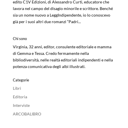
edito C1V Edizioni, di Alessandro Curti, educatore che
lavora nel campo del disagio minorile e scrittore. Benché
sia un nome nuovo a LeggIndipendente, io lo conoscevo
già per i suoi altri due romanzi “Padri...
Chi sono
Virginia, 32 anni, editor, consulente editoriale e mamma
di Gemma e Tessa. Credo fermamente nella
bibliodiversità, nelle realtà editoriali indipendenti e nella
potenza comunicativa degli albi illustrati.
Categorie
Libri
Editoria
Interviste
ARCOBALIBRO