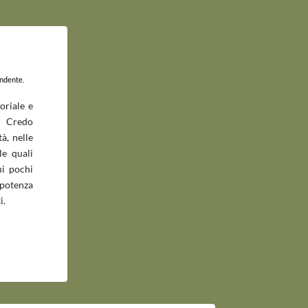
endente.
oriale e
 Credo
à, nelle
le quali
ui pochi
potenza
i.