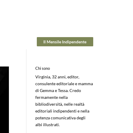
Il Mensile Indipendente
Chi sono
Virginia, 32 anni, editor,
consulente editoriale e mamma
di Gemma e Tessa. Credo
fermamente nella
bibliodiversità, nelle realtà
editoriali indipendenti e nella
potenza comunicativa degli
albi illustrati.