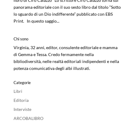
libro di Ciro Caiazzo Lo scrittore Ciro Caiazzo torna sul
panorama editoriale con il suo sesto libro dal titolo “Sotto
lo sguardo di un Dio indifferente” pubblicato con EBS
Print. In questo saggio...
Chi sono
Virginia, 32 anni, editor, consulente editoriale e mamma
di Gemma e Tessa. Credo fermamente nella
bibliodiversità, nelle realtà editoriali indipendenti e nella
potenza comunicativa degli albi illustrati.
Categorie
Libri
Editoria
Interviste
ARCOBALIBRO