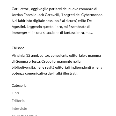
Cari lettori, oggi voglio parlarvi del nuovo romanzo di
Jordan Foresi e Jack Caravelli, “I segreti del Cybermondo.
Nel labirinto digitale nessuno è al sicuro”, edito De
Agostini. Leggendo questo libro, mi è sembrato di
immergermi in una situazione di fantascienza, ma...
Chi sono
Virginia, 32 anni, editor, consulente editoriale e mamma
di Gemma e Tessa. Credo fermamente nella
bibliodiversità, nelle realtà editoriali indipendenti e nella
potenza comunicativa degli albi illustrati.
Categorie
Libri
Editoria
Interviste