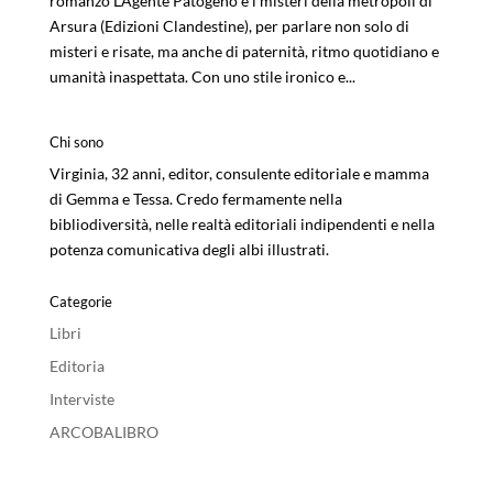
romanzo L’Agente Patogeno e i misteri della metropoli di
Arsura (Edizioni Clandestine), per parlare non solo di
misteri e risate, ma anche di paternità, ritmo quotidiano e
umanità inaspettata. Con uno stile ironico e...
Chi sono
Virginia, 32 anni, editor, consulente editoriale e mamma
di Gemma e Tessa. Credo fermamente nella
bibliodiversità, nelle realtà editoriali indipendenti e nella
potenza comunicativa degli albi illustrati.
Categorie
Libri
Editoria
Interviste
ARCOBALIBRO