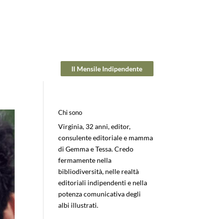
Il Mensile Indipendente
Chi sono
Virginia, 32 anni, editor,
consulente editoriale e mamma
di Gemma e Tessa. Credo
fermamente nella
bibliodiversità, nelle realtà
editoriali indipendenti e nella
potenza comunicativa degli
albi illustrati.