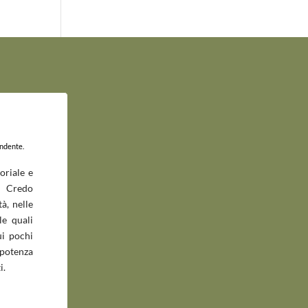
endente.
oriale e
 Credo
à, nelle
le quali
ui pochi
potenza
i.