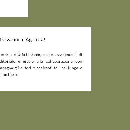
 trovarmi in Agenzia!
___________________________
tteraria e Ufficio Stampa che, avvalendosi di
editoriale e grazie alla collaborazione con
pagna gli autori o aspiranti tali nel lungo e
i un libro.