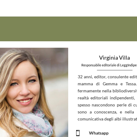
Virginia Villa
Responsabile editoriale di LeggIndip
_____________________________
32 anni, editor, consulente edit
mamma di Gemma e Tessa.
fermamente nella bibliodiversit
realtà editoriali indipendenti, 
spesso nascondono perle di c
sono a conoscenza, e nella 
comunicativa degli albi illustrat

Whatsapp