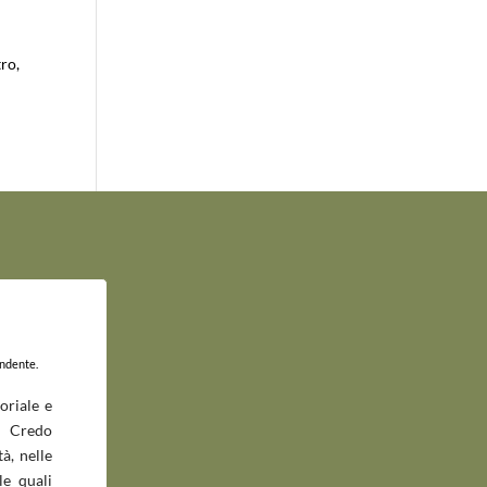
tro,
endente.
oriale e
 Credo
à, nelle
le quali