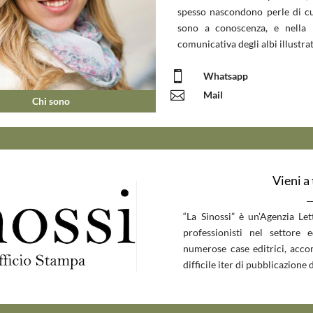
spesso nascondono perle di c
sono a conoscenza, e nella 
comunicativa degli albi illustrat

Whatsapp

Mail
Chi sono
Vieni a
__
“La Sinossi” è un’Agenzia Le
professionisti nel settore 
numerose case editrici, accom
difficile iter di pubblicazione d