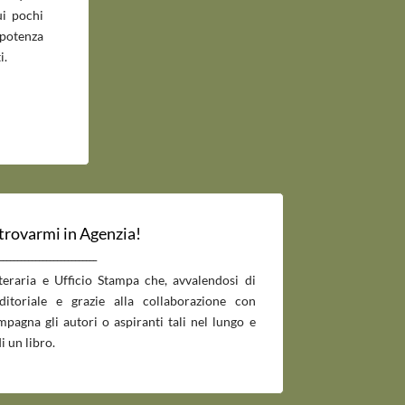
ui pochi
potenza
i.
 trovarmi in Agenzia!
___________________________
tteraria e Ufficio Stampa che, avvalendosi di
editoriale e grazie alla collaborazione con
pagna gli autori o aspiranti tali nel lungo e
i un libro.