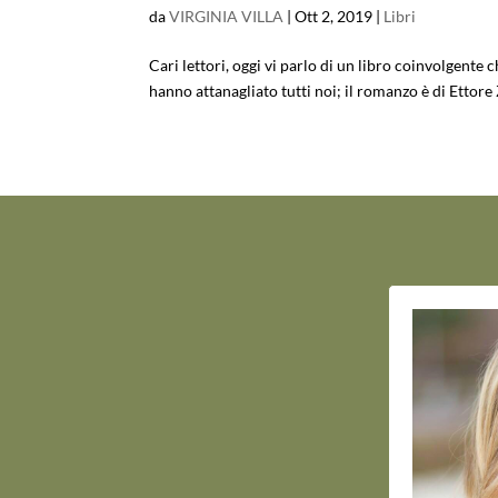
da
VIRGINIA VILLA
|
Ott 2, 2019
|
Libri
Cari lettori, oggi vi parlo di un libro coinvolgente 
hanno attanagliato tutti noi; il romanzo è di Ettore Z