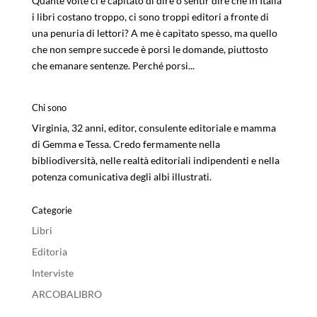
Quante volte ci è capitato di dire o sentir dire che in Italia
i libri costano troppo, ci sono troppi editori a fronte di
una penuria di lettori? A me è capitato spesso, ma quello
che non sempre succede è porsi le domande, piuttosto
che emanare sentenze. Perché porsi...
Chi sono
Virginia, 32 anni, editor, consulente editoriale e mamma
di Gemma e Tessa. Credo fermamente nella
bibliodiversità, nelle realtà editoriali indipendenti e nella
potenza comunicativa degli albi illustrati.
Categorie
Libri
Editoria
Interviste
ARCOBALIBRO