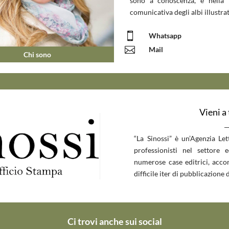
sono a conoscenza, e nella 
comunicativa degli albi illustrat

Whatsapp

Mail
Chi sono
Vieni a
__
“La Sinossi” è un’Agenzia Le
professionisti nel settore 
numerose case editrici, accom
difficile iter di pubblicazione d
Ci trovi anche sui social