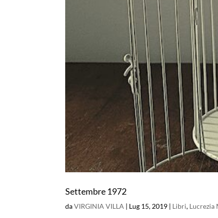
Settembre 1972
da
VIRGINIA VILLA
|
Lug 15, 2019
|
Libri
,
Lucrezia