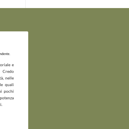
endente.
oriale e
 Credo
à, nelle
le quali
ui pochi
potenza
i.