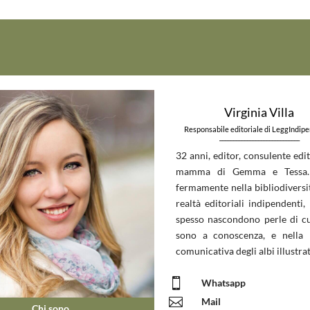
Virginia Villa
Responsabile editoriale di LeggIndip
_____________________________
32 anni, editor, consulente edit
mamma di Gemma e Tessa.
fermamente nella bibliodiversit
realtà editoriali indipendenti, 
spesso nascondono perle di c
sono a conoscenza, e nella 
comunicativa degli albi illustrat

Whatsapp

Mail
Chi sono