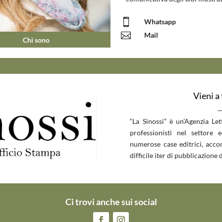

Whatsapp

Mail
Chi sono
Vieni a
__
“La Sinossi” è un’Agenzia Le
professionisti nel settore 
numerose case editrici, accom
difficile iter di pubblicazione d
Ci trovi anche sui social