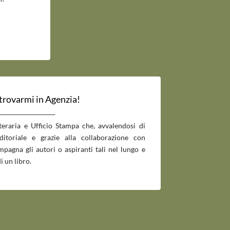
 trovarmi in Agenzia!
___________________________
tteraria e Ufficio Stampa che, avvalendosi di
editoriale e grazie alla collaborazione con
pagna gli autori o aspiranti tali nel lungo e
i un libro.