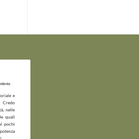
endente.
oriale e
 Credo
à, nelle
le quali
ui pochi
potenza
i.