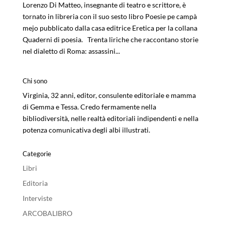
Lorenzo Di Matteo, insegnante di teatro e scrittore, è
tornato in libreria con il suo sesto libro Poesie pe campà
mejo pubblicato dalla casa editrice Eretica per la collana
Quaderni di poesia. Trenta liriche che raccontano storie
nel dialetto di Roma: assassini...
Chi sono
Virginia, 32 anni, editor, consulente editoriale e mamma
di Gemma e Tessa. Credo fermamente nella
bibliodiversità, nelle realtà editoriali indipendenti e nella
potenza comunicativa degli albi illustrati.
Categorie
Libri
Editoria
Interviste
ARCOBALIBRO