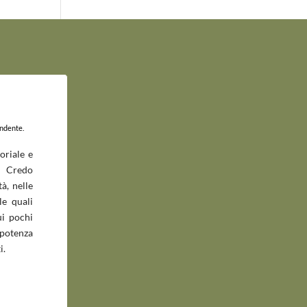
endente.
oriale e
 Credo
à, nelle
le quali
ui pochi
potenza
i.