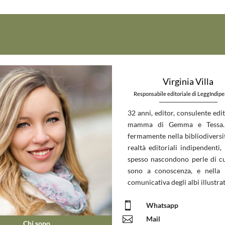
Virginia Villa
Responsabile editoriale di LeggIndip
_____________________________
32 anni, editor, consulente edit
mamma di Gemma e Tessa.
fermamente nella bibliodiversit
realtà editoriali indipendenti, 
spesso nascondono perle di c
sono a conoscenza, e nella 
comunicativa degli albi illustrat

Whatsapp

Mail
Chi sono