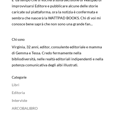
improvvisarsi Editore e pubblicare alcune delle storie
caricate sul piattaforma, ora la notizia è confermata e
sembra che nascerà la WATTPAD BOOKS. Chi di voi mi
conosce bene saprà che non sono una grande fan...
Chi sono
Virginia, 32 anni, editor, consulente editoriale e mamma
di Gemma e Tessa. Credo fermamente nella
bibliodiversità, nelle realtà editoriali indipendenti e nella
potenza comunicativa degli albi illustrati.
Categorie
Libri
Editoria
Interviste
ARCOBALIBRO