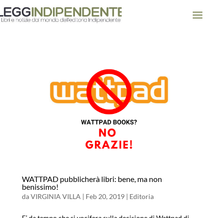
WATTPAD pubblicherà libri: bene, ma non
benissimo!
da
VIRGINIA VILLA
|
Feb 20, 2019
|
Editoria
E’ da tempo che si vocifera sulla decisione di Wattpad di