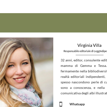
Virginia Villa
Responsabile editoriale di LeggIndip
_____________________________
32 anni, editor, consulente edit
mamma di Gemma e Tessa.
fermamente nella bibliodiversit
realtà editoriali indipendenti, 
spesso nascondono perle di c
sono a conoscenza, e nella 
comunicativa degli albi illustrat

Whatsapp