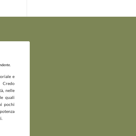
endente.
oriale e
 Credo
à, nelle
le quali
ui pochi
potenza
i.