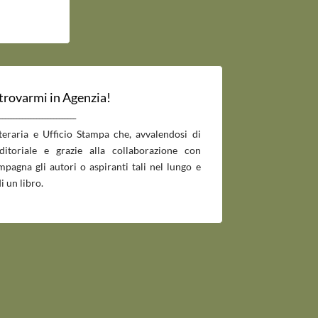
 trovarmi in Agenzia!
___________________________
tteraria e Ufficio Stampa che, avvalendosi di
editoriale e grazie alla collaborazione con
pagna gli autori o aspiranti tali nel lungo e
i un libro.