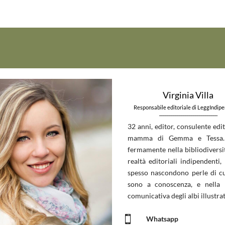
Virginia Villa
Responsabile editoriale di LeggIndip
_____________________________
32 anni, editor, consulente edit
mamma di Gemma e Tessa.
fermamente nella bibliodiversit
realtà editoriali indipendenti, 
spesso nascondono perle di c
sono a conoscenza, e nella 
comunicativa degli albi illustrat

Whatsapp