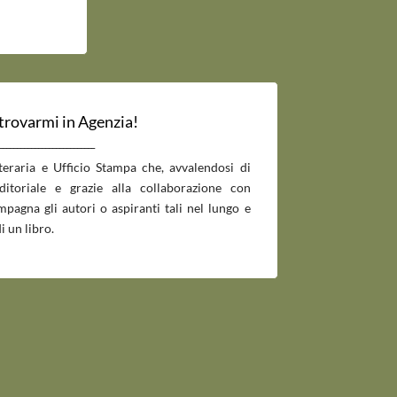
 trovarmi in Agenzia!
___________________________
tteraria e Ufficio Stampa che, avvalendosi di
editoriale e grazie alla collaborazione con
pagna gli autori o aspiranti tali nel lungo e
i un libro.