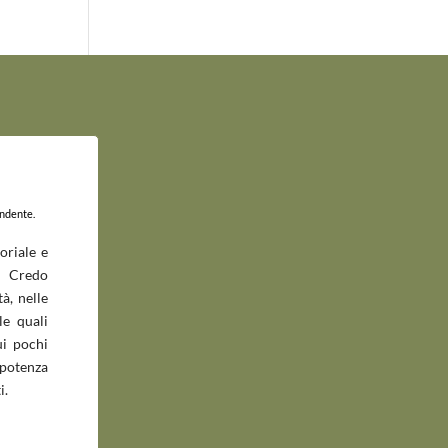
endente.
oriale e
 Credo
à, nelle
le quali
ui pochi
potenza
i.