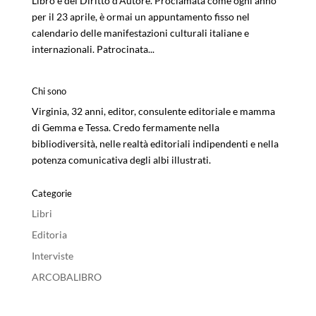
Libro e del Diritto d’Autore. Proclamata come ogni anno
per il 23 aprile, è ormai un appuntamento fisso nel
calendario delle manifestazioni culturali italiane e
internazionali. Patrocinata...
Chi sono
Virginia, 32 anni, editor, consulente editoriale e mamma
di Gemma e Tessa. Credo fermamente nella
bibliodiversità, nelle realtà editoriali indipendenti e nella
potenza comunicativa degli albi illustrati.
Categorie
Libri
Editoria
Interviste
ARCOBALIBRO