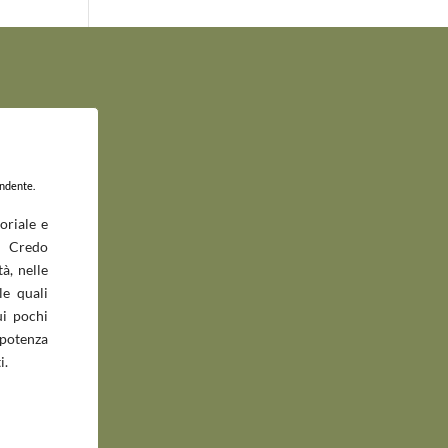
endente.
oriale e
 Credo
à, nelle
le quali
ui pochi
potenza
i.