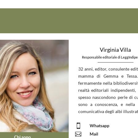
Virginia Villa
Responsabile editoriale di LeggIndip
_____________________________
32 anni, editor, consulente edit
mamma di Gemma e Tessa.
fermamente nella bibliodiversit
realtà editoriali indipendenti, 
spesso nascondono perle di c
sono a conoscenza, e nella 
comunicativa degli albi illustrat

Whatsapp

Mail
Chi sono