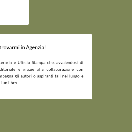
 trovarmi in Agenzia!
___________________________
tteraria e Ufficio Stampa che, avvalendosi di
editoriale e grazie alla collaborazione con
pagna gli autori o aspiranti tali nel lungo e
i un libro.