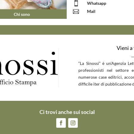

Whatsapp

Mail
Chi sono
Vieni a
__
“La Sinossi” è un’Agenzia Le
professionisti nel settore 
numerose case editrici, accom
difficile iter di pubblicazione d
Ci trovi anche sui social