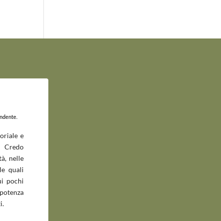
endente.
oriale e
 Credo
à, nelle
le quali
ui pochi
potenza
i.