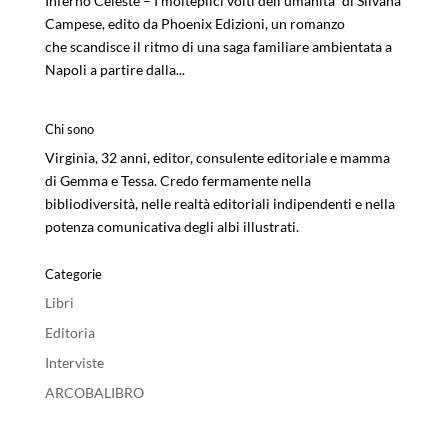
Inferno Celeste – I molteplici volti dell’umanità” di Silvana
Campese, edito da Phoenix Edizioni, un romanzo
che scandisce il ritmo di una saga familiare ambientata a
Napoli a partire dalla...
Chi sono
Virginia, 32 anni, editor, consulente editoriale e mamma
di Gemma e Tessa. Credo fermamente nella
bibliodiversità, nelle realtà editoriali indipendenti e nella
potenza comunicativa degli albi illustrati.
Categorie
Libri
Editoria
Interviste
ARCOBALIBRO