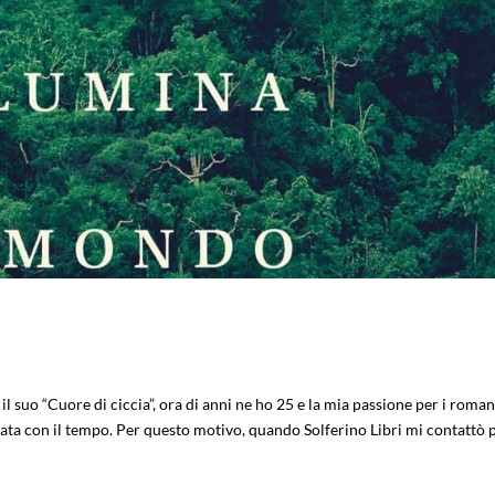
 suo “Cuore di ciccia”, ora di anni ne ho 25 e la mia passione per i roman
tata con il tempo. Per questo motivo, quando Solferino Libri mi contattò 