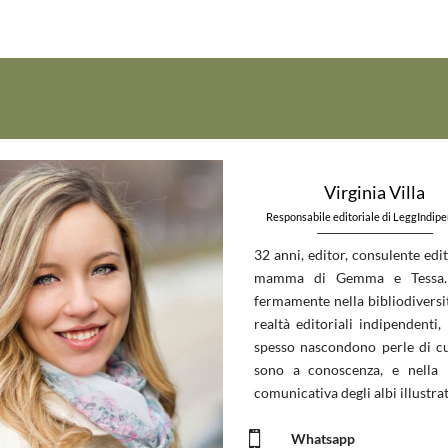
Virginia Villa
Responsabile editoriale di LeggIndip
_____________________________
32 anni, editor, consulente edit
mamma di Gemma e Tessa.
fermamente nella bibliodiversit
realtà editoriali indipendenti, 
spesso nascondono perle di c
sono a conoscenza, e nella 
comunicativa degli albi illustrat

Whatsapp