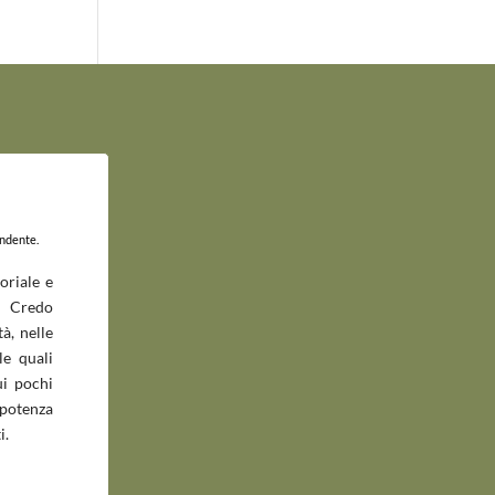
endente.
oriale e
 Credo
à, nelle
le quali
ui pochi
potenza
i.