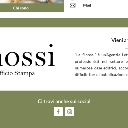

Mail
Chi sono
Vieni a
__
“La Sinossi” è un’Agenzia Le
professionisti nel settore 
numerose case editrici, accom
difficile iter di pubblicazione d
Ci trovi anche sui social