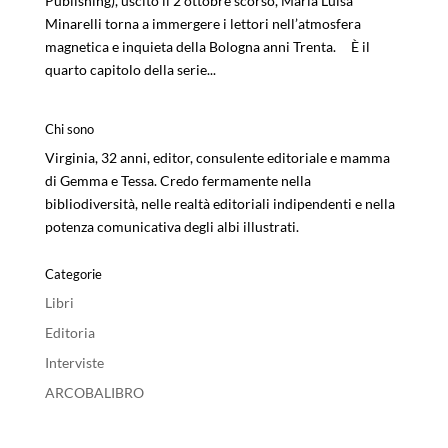
Publishing), uscito il 2 ottobre scorso, Maria Luisa
Minarelli torna a immergere i lettori nell’atmosfera
magnetica e inquieta della Bologna anni Trenta. È il
quarto capitolo della serie...
Chi sono
Virginia, 32 anni, editor, consulente editoriale e mamma
di Gemma e Tessa. Credo fermamente nella
bibliodiversità, nelle realtà editoriali indipendenti e nella
potenza comunicativa degli albi illustrati.
Categorie
Libri
Editoria
Interviste
ARCOBALIBRO