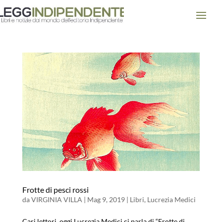
Frotte di pesci rossi
da
VIRGINIA VILLA
|
Mag 9, 2019
|
Libri
,
Lucrezia Medici
Cari lettori, oggi Lucrezia Medici ci parla di “Frotte di