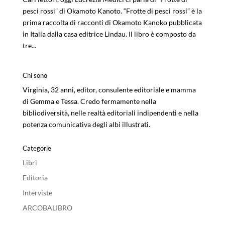
pesci rossi” di Okamoto Kanoto. “Frotte di pesci rossi” è la
prima raccolta di racconti di Okamoto Kanoko pubblicata
in Italia dalla casa editrice Lindau. Il libro è composto da
tre...
Chi sono
Virginia, 32 anni, editor, consulente editoriale e mamma
di Gemma e Tessa. Credo fermamente nella
bibliodiversità, nelle realtà editoriali indipendenti e nella
potenza comunicativa degli albi illustrati.
Categorie
Libri
Editoria
Interviste
ARCOBALIBRO