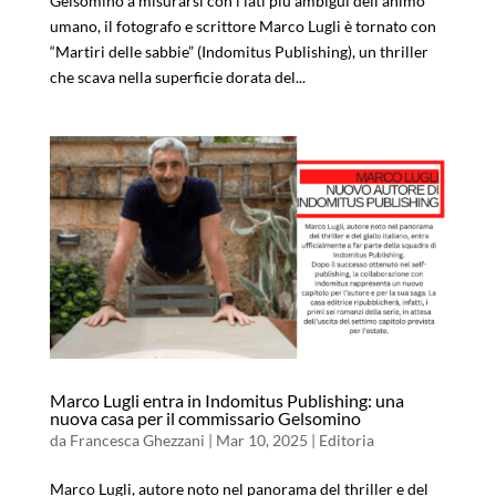
Gelsomino a misurarsi con i lati più ambigui dell’animo
umano, il fotografo e scrittore Marco Lugli è tornato con
“Martiri delle sabbie” (Indomitus Publishing), un thriller
che scava nella superficie dorata del...
Marco Lugli entra in Indomitus Publishing: una
nuova casa per il commissario Gelsomino
da
Francesca Ghezzani
|
Mar 10, 2025
|
Editoria
Marco Lugli, autore noto nel panorama del thriller e del