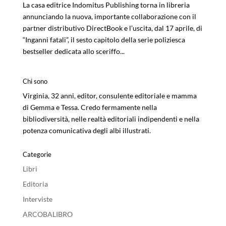
La casa editrice Indomitus Publishing torna in libreria
annunciando la nuova, importante collaborazione con il
partner distributivo DirectBook e l’uscita, dal 17 aprile, di
“Inganni fatali”, il sesto capitolo della serie poliziesca
bestseller dedicata allo sceriffo...
Chi sono
Virginia, 32 anni, editor, consulente editoriale e mamma
di Gemma e Tessa. Credo fermamente nella
bibliodiversità, nelle realtà editoriali indipendenti e nella
potenza comunicativa degli albi illustrati.
Categorie
Libri
Editoria
Interviste
ARCOBALIBRO