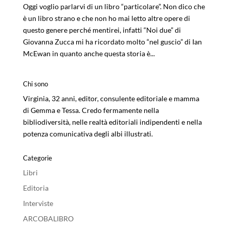
Oggi voglio parlarvi di un libro “particolare”. Non dico che
è un libro strano e che non ho mai letto altre opere di
questo genere perché mentirei, infatti “Noi due” di
Giovanna Zucca mi ha ricordato molto “nel guscio” di Ian
McEwan in quanto anche questa storia è...
Chi sono
Virginia, 32 anni, editor, consulente editoriale e mamma
di Gemma e Tessa. Credo fermamente nella
bibliodiversità, nelle realtà editoriali indipendenti e nella
potenza comunicativa degli albi illustrati.
Categorie
Libri
Editoria
Interviste
ARCOBALIBRO