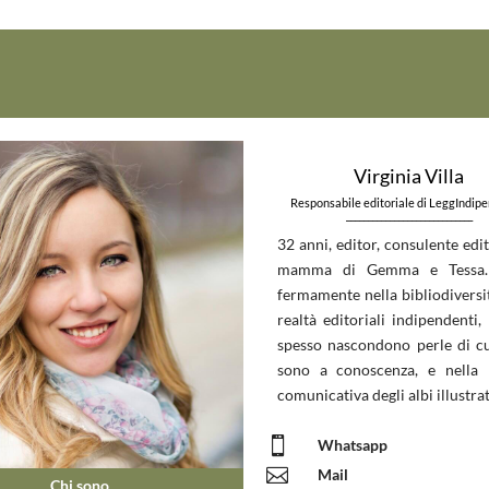
Virginia Villa
Responsabile editoriale di LeggIndip
_____________________________
32 anni, editor, consulente edit
mamma di Gemma e Tessa.
fermamente nella bibliodiversit
realtà editoriali indipendenti, 
spesso nascondono perle di c
sono a conoscenza, e nella 
comunicativa degli albi illustrat

Whatsapp

Mail
Chi sono