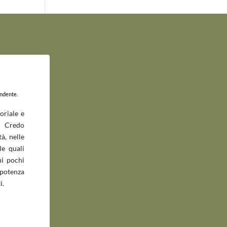
endente.
oriale e
 Credo
à, nelle
le quali
ui pochi
potenza
i.