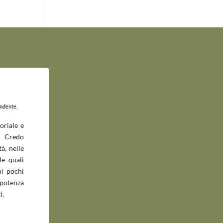
endente.
oriale e
 Credo
à, nelle
le quali
ui pochi
potenza
i.