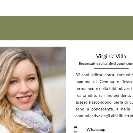
Virginia Villa
Responsabile editoriale di LeggIndip
_____________________________
32 anni, editor, consulente edit
mamma di Gemma e Tessa.
fermamente nella bibliodiversit
realtà editoriali indipendenti, 
spesso nascondono perle di c
sono a conoscenza, e nella 
comunicativa degli albi illustrat

Whatsapp