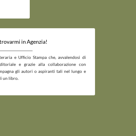
 trovarmi in Agenzia!
___________________________
tteraria e Ufficio Stampa che, avvalendosi di
editoriale e grazie alla collaborazione con
pagna gli autori o aspiranti tali nel lungo e
i un libro.