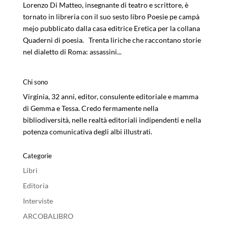
Lorenzo Di Matteo, insegnante di teatro e scrittore, è
tornato in libreria con il suo sesto libro Poesie pe campà
mejo pubblicato dalla casa editrice Eretica per la collana
Quaderni di poesia. Trenta liriche che raccontano storie
nel dialetto di Roma: assassini...
Chi sono
Virginia, 32 anni, editor, consulente editoriale e mamma
di Gemma e Tessa. Credo fermamente nella
bibliodiversità, nelle realtà editoriali indipendenti e nella
potenza comunicativa degli albi illustrati.
Categorie
Libri
Editoria
Interviste
ARCOBALIBRO