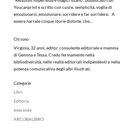
“Relazioni imperfette e magici istanti”, pubblicato con
Youcanprint e scritto con cuore, semplicità, voglia di
emozionarsi, emozionare, sorridere e far sorridere. A
essere narrate cinque storie distinte, che...
Chi sono
Virginia, 32 anni, editor, consulente editoriale e mamma
di Gemma e Tessa. Credo fermamente nella
bibliodiversità, nelle realtà editoriali indipendenti e nella
potenza comunicativa degli albi illustrati.
Categorie
Libri
Editoria
Interviste
ARCOBALIBRO