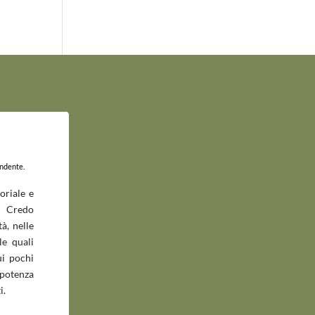
endente.
oriale e
 Credo
à, nelle
le quali
ui pochi
potenza
i.