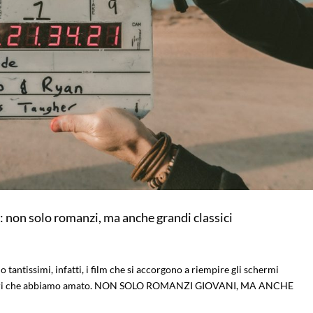
9: non solo romanzi, ma anche grandi classici
no tantissimi, infatti, i film che si accorgono a riempire gli schermi
i libri che abbiamo amato. NON SOLO ROMANZI GIOVANI, MA ANCHE