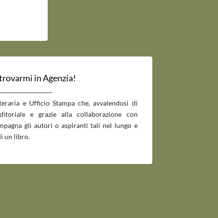
 trovarmi in Agenzia!
___________________________
tteraria e Ufficio Stampa che, avvalendosi di
editoriale e grazie alla collaborazione con
pagna gli autori o aspiranti tali nel lungo e
i un libro.