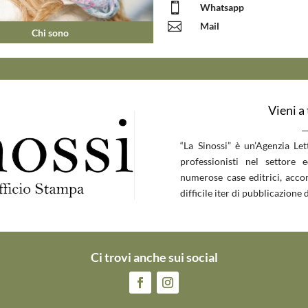

Whatsapp

Mail
Chi sono
Vieni a
__
“La Sinossi” è un’Agenzia Le
professionisti nel settore 
numerose case editrici, accom
difficile iter di pubblicazione d
Ci trovi anche sui social