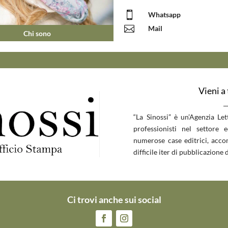

Whatsapp

Mail
Chi sono
Vieni a
__
“La Sinossi” è un’Agenzia Le
professionisti nel settore 
numerose case editrici, accom
difficile iter di pubblicazione d
Ci trovi anche sui social