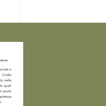
endente.
oriale e
 Credo
à, nelle
le quali
ui pochi
potenza
i.