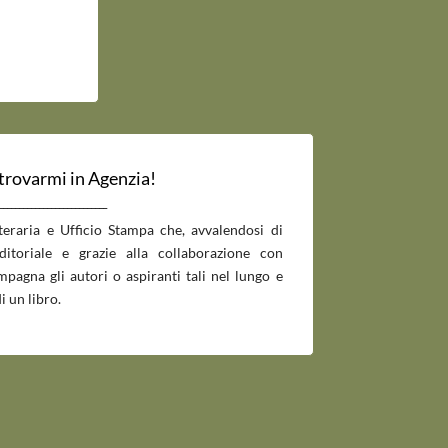
 trovarmi in Agenzia!
___________________________
tteraria e Ufficio Stampa che, avvalendosi di
editoriale e grazie alla collaborazione con
pagna gli autori o aspiranti tali nel lungo e
i un libro.