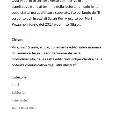
Oggi vi parlo di un libro verso cui nutrivo grandi
aspettative e che al termine della lettura non solo le ha
soddisfatte, ma addirittura superate. Sto parlando de “Il
serpente dell’Essex” di Sarah Perry, uscito per Neri
Pozza nel giugno del 2017 e definito “libro...
Chi sono
Virginia, 32 anni, editor, consulente editoriale e mamma
di Gemma e Tessa. Credo fermamente nella
bibliodiversità, nelle realtà editoriali indipendenti e nella
potenza comunicativa degli albi illustrati.
Categorie
Libri
Editoria
Interviste
ARCOBALIBRO