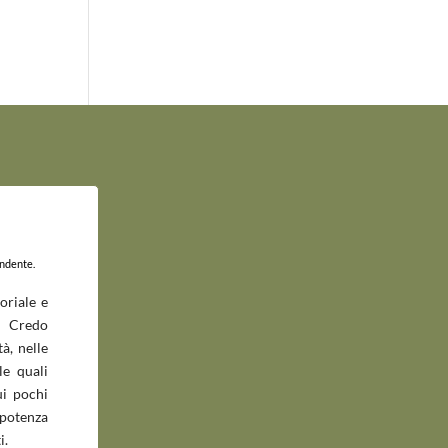
endente.
oriale e
 Credo
à, nelle
le quali
ui pochi
potenza
i.