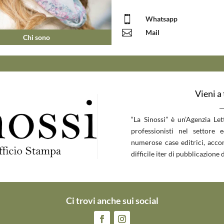

Whatsapp

Mail
Chi sono
Vieni a
__
“La Sinossi” è un’Agenzia Le
professionisti nel settore 
numerose case editrici, accom
difficile iter di pubblicazione d
Ci trovi anche sui social