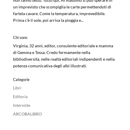
non fanno testo. Tutto qui. Al massimo si può sperare in
un imprevisto che scompiglia le carte permettendoti di
fartela cavare. Come la temperatura, imprevedibile.
Prima c’è il sole, poi arriva la pioggia e...
Chi sono
Virginia, 32 anni, editor, consulente editoriale e mamma
di Gemma e Tessa. Credo fermamente nella
bibliodiversità, nelle realtà editoriali indipendenti e nella
potenza comunicativa degli albi illustrati.
Categorie
Libri
Editoria
Interviste
ARCOBALIBRO