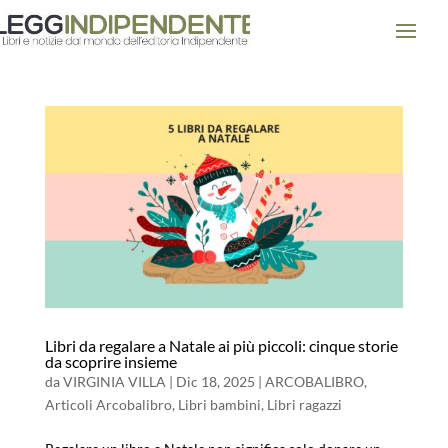
Libri da regalare a Natale ai più piccoli: cinque storie
da scoprire insieme
da
VIRGINIA VILLA
|
Dic 18, 2025
|
ARCOBALIBRO
,
Articoli Arcobalibro
,
Libri bambini
,
Libri ragazzi