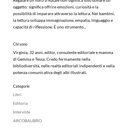
Regalare un libro a Natale non significa solo donare un
oggetto: significa offrire emozioni, curiosità e la
possibilità di imparare attraverso la lettura. Nei bambini,
la lettura sviluppa immaginazione, empatia, linguaggio e
capacità di riflessione. È uno strumento...
Chi sono
Virginia, 32 anni, editor, consulente editoriale e mamma
di Gemma e Tessa. Credo fermamente nella
bibliodiversità, nelle realtà editoriali indipendenti e nella
potenza comunicativa degli albi illustrati.
Categorie
Libri
Editoria
Interviste
ARCOBALIBRO